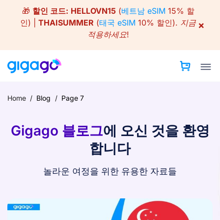
Skip
🎁
할인 코드:
HELLOVN15
(
베트남 eSIM
15% 할
to
인) |
THAISUMMER
(
태국 eSIM
10% 할인).
지금
×
content
적용하세요!
Home
/
Blog
/
Page 7
Gigago 블로그
에 오신 것을 환영
합니다
놀라운 여정을 위한 유용한 자료들