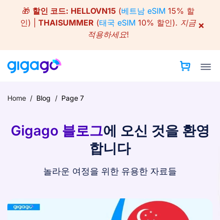
Skip
🎁
할인 코드:
HELLOVN15
(
베트남 eSIM
15% 할
to
인) |
THAISUMMER
(
태국 eSIM
10% 할인).
지금
×
content
적용하세요!
Home
/
Blog
/
Page 7
Gigago 블로그
에 오신 것을 환영
합니다
놀라운 여정을 위한 유용한 자료들