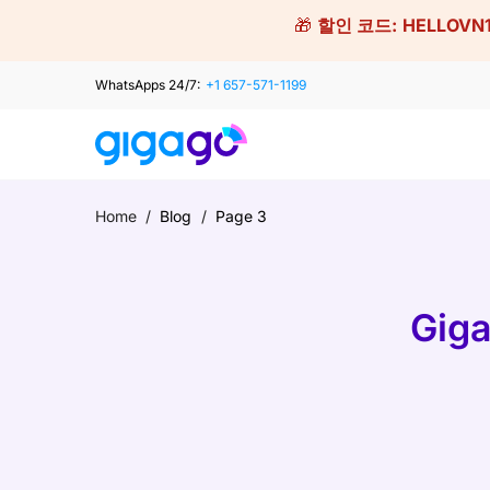
Skip
🎁
할인 코드:
HELLOVN
to
content
WhatsApps 24/7:
+1 657-571-1199
Home
/
Blog
/
Page 3
Gig