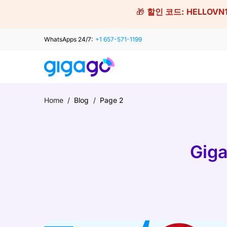
Skip
🎁
할인 코드:
HELLOVN
to
content
WhatsApps 24/7:
+1 657-571-1199
Home
/
Blog
/
Page 2
Gig