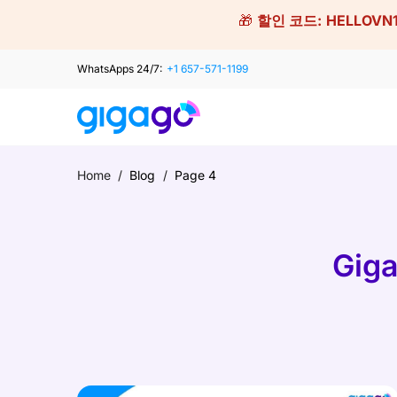
Skip
🎁
할인 코드:
HELLOVN
to
content
WhatsApps 24/7:
+1 657-571-1199
Home
/
Blog
/
Page 4
Gig