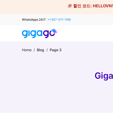
Skip
🎁
할인 코드:
HELLOVN
to
content
WhatsApps 24/7:
+1 657-571-1199
Home
/
Blog
/
Page 3
Gig