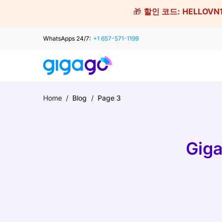
Skip
🎁
할인 코드:
HELLOVN
to
content
WhatsApps 24/7:
+1 657-571-1199
Home
/
Blog
/
Page 3
Gig