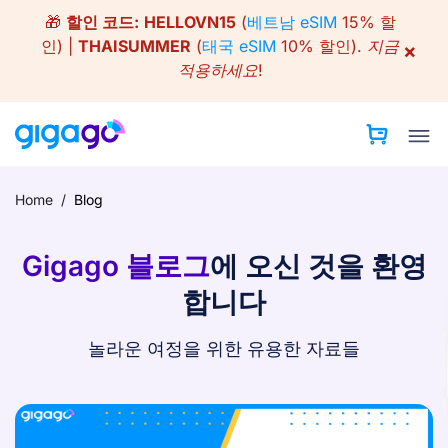
Skip
🎁
할인 코드:
HELLOVN15
(
베트남 eSIM
15% 할
to
인) |
THAISUMMER
(
태국 eSIM
10% 할인).
지금
×
content
적용하세요!
Home
/
Blog
Gigago 블로그
에 오신 것을 환영
합니다
놀라운 여정을 위한 유용한 자료들