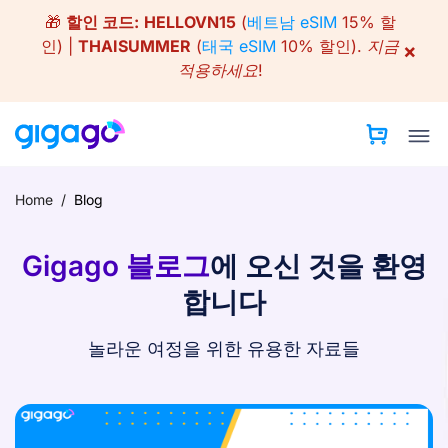
Skip
🎁
할인 코드:
HELLOVN15
(
베트남 eSIM
15% 할
to
인) |
THAISUMMER
(
태국 eSIM
10% 할인).
지금
×
content
적용하세요!
Home
/
Blog
Gigago 블로그
에 오신 것을 환영
합니다
놀라운 여정을 위한 유용한 자료들