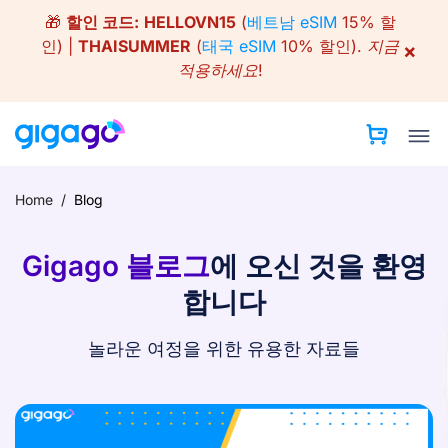
Skip
🎁
할인 코드:
HELLOVN15
(
베트남 eSIM
15% 할
to
인) |
THAISUMMER
(
태국 eSIM
10% 할인).
지금
×
content
적용하세요!
Home
/
Blog
Gigago 블로그
에 오신 것을 환영
합니다
놀라운 여정을 위한 유용한 자료들