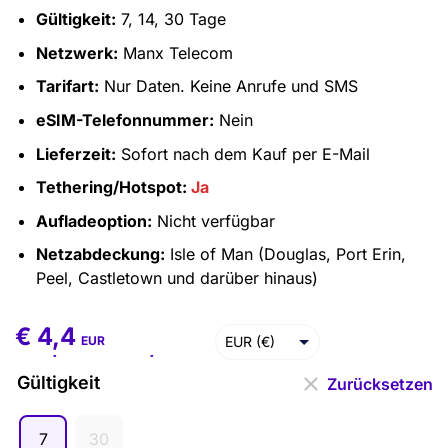
Gültigkeit:
7, 14, 30 Tage
Netzwerk:
Manx Telecom
Tarifart:
Nur Daten. Keine Anrufe und SMS
eSIM-Telefonnummer:
Nein
Lieferzeit:
Sofort nach dem Kauf per E-Mail
Tethering/Hotspot:
Ja
Aufladeoption:
Nicht verfügbar
Netzabdeckung:
Isle of Man (Douglas, Port Erin,
Peel, Castletown und darüber hinaus)
€
4,4
€
4,4
–
€
47,7
EUR (€)
EUR
USD ($)
Gültigkeit
Zurücksetzen
7
30