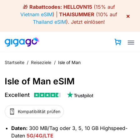
Skip
🎁
Rabattcodes:
HELLOVN15
(15% auf
to
Vietnam eSIM
) |
THAISUMMER
(10% auf
×
content
Thailand eSIM
).
Jetzt einlösen!
Startseite
/
Reiseziele
/
Isle of Man
Isle of Man eSIM
Excellent
Kompatibilität prüfen
Daten:
300 MB/Tag oder 3, 5, 10 GB Highspeed-
Daten
5G/4G/LTE