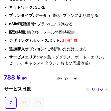
ネットワーク:
SURE
プランタイプ:
データ + 通話 (プランにより異なる)
eSIM電話番号:
プランにより異なる
配送時間:
購入後、メールで即時配信
テザリング / ホットスポット:
利用可能
追加購入オプション:
ご利用いただけません
サービスエリア:
マン島（ダグラス、ポート・エリン、
ピール、キャッスルタウン、および周辺地域）
788
¥
788
¥
–
8,656
¥
JPY (¥)
JPY
USD ($)
サービス日数
リセット
EUR (€)
7
15
30
GBP (£)