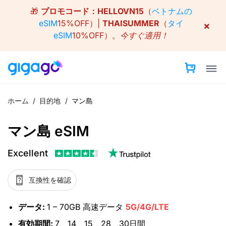
Skip
🎁
プロモコード：
HELLOVN15
（
ベトナムの
to
eSIM
15%OFF）|
THAISUMMER
（
タイ
×
content
eSIM
10%OFF）。
今すぐ適用！
ホーム
/
目的地
/
マン島
マン島 eSIM
Excellent
互換性を確認
データ:
1 – 70GB 高速データ
5G/4G/LTE
有効期間:
7、14、15、28、30日間