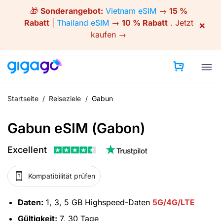
Skip
🎁
Sonderangebot:
Vietnam eSIM
→
15 %
to
Rabatt
|
Thailand eSIM
→
10 % Rabatt
.
Jetzt
×
content
kaufen →
Startseite
/
Reiseziele
/
Gabun
Gabun eSIM (Gabon)
Excellent
Kompatibilität prüfen
Daten:
1, 3, 5 GB Highspeed-Daten
5G/4G/LTE
Gültigkeit:
7, 30 Tage