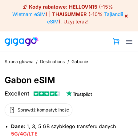
Skip
🎁
Kody rabatowe:
HELLOVN15
(-15%
to
Wietnam eSIM
) |
THAISUMMER
(-10%
Tajlandii
×
content
eSIM
).
Użyj teraz!
Strona główna
/
Destinations
/
Gabonie
Gabon eSIM
Excellent
Sprawdź kompatybilność
Dane:
1, 3, 5 GB szybkiego transferu danych
5G/4G/LTE