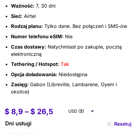
Ważność:
7, 30 dni
Sieć:
Airtel
Rodzaj planu:
Tylko dane. Bez połączeń i SMS-ów
Numer telefonu eSIM:
Nie
Czas dostawy:
Natychmiast po zakupie, pocztą
elektroniczną
Tethering / Hotspot:
Tak
Opcja doładowania:
Niedostępna
Zasięg:
Gabon (Libreville, Lambarene, Oyem i
okolice)
$
8,9
–
$
26,5
USD ($)
EUR (€)
Dni usługi
Resetuj
GBP (£)