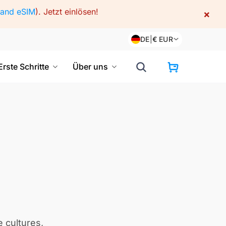
land eSIM
).
Jetzt einlösen!
×
DE
|
€
EUR
Erste Schritte
Über uns
e cultures,