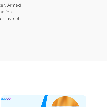
ter. Armed
mation
er love of