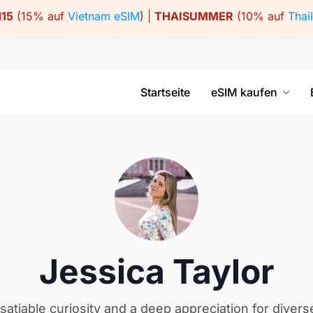
15
(15% auf
Vietnam eSIM
) |
THAISUMMER
(10% auf
Thai
Startseite
eSIM kaufen
Jessica Taylor
satiable curiosity and a deep appreciation for divers