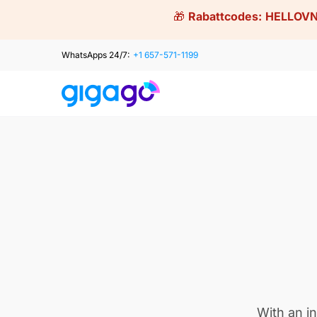
Skip
🎁
Rabattcodes:
HELLOVN
to
content
WhatsApps 24/7:
+1 657-571-1199
With an in