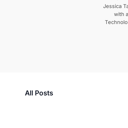
Jessica T
with 
Technolog
All Posts