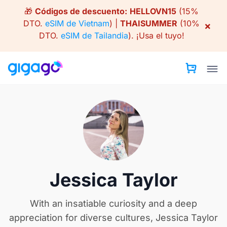
Skip
🎁
Códigos de descuento:
HELLOVN15
(15%
to
DTO.
eSIM de Vietnam
) |
THAISUMMER
(10%
×
content
DTO.
eSIM de Tailandia
).
¡Usa el tuyo!
Jessica Taylor
With an insatiable curiosity and a deep
appreciation for diverse cultures, Jessica Taylor