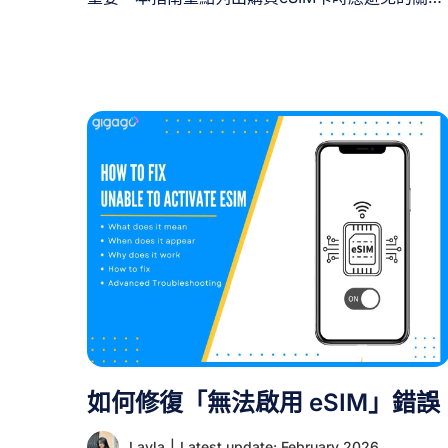
錯誤，助您選擇合適方案，享受無間斷連線服務。
I. 購買 eSIM 前須知 裝置檢查 開啟手機設定或查閱
製造商官網，確認您的手機是否支援 eSIM。多數
款手機現已具備此功能。 使用類型 依據需求選擇
——本地使用或旅行需求。評估您日常應用程式、
瀏覽及串流媒體的數據用量。 選擇供應商 比較本
電信商與全球供應商。本地電信商最適合居家使
用，國際供應商則更適合旅行者。 方案與費用 確
數據流量上限、網速及覆蓋範圍。長期方案通常每
日費用較低。確保服務範圍涵蓋您將使用裝置的地
點。 II. [...]
如何修復「無法啟用 eSIM」錯誤
Layla
|
Latest update: February 2026