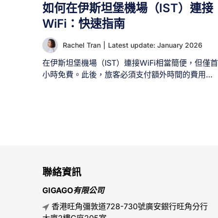
如何在伊斯坦堡機場（IST）連接
WiFi：快速指南
Rachel Tran
|
Latest update: January 2026
在伊斯坦堡機場（IST）連接WiFi相當簡便，但僅首
小時免費。此後，旅客必須支付額外時間的費用。
伊斯坦堡機場（IST）作為土耳其的主要國際樞紐，
每年迎接數百萬旅客。若您抵達伊斯坦堡機場，保
持網路連線對於導航機場、安排交通及保持聯繫至
關重要。 無論您是短暫轉機或展開長途旅程，本文
將提供快速簡便的伊斯坦堡機場WiFi（IST）連線指
南，並推薦其他網路選項，確保您能輕鬆且經濟實
惠地使用網路。 一、伊斯坦堡機場提供免費WiFi
嗎？ 是的，伊斯坦堡機場透過土耳其電信服務亭提
聯絡資訊
供旅客一小時免費WiFi服務。 您可在伊斯坦堡機場
GIGAGO有限公司
各航廈找到這些自助服務亭，包括抵達大廳、出發
大廳、候機區以及多數餐廳和咖啡廳。但請注意，
香港旺角彌敦道728-730號廣安銀行旺角分行
免費使用首小時後，將需支付額外費用。 若連線時