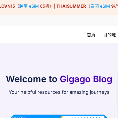
LOVN15
（
越南 eSIM
85折）|
THAISUMMER
（
泰國 eSIM
9
首頁
目的地
Welcome to
Gigago Blog
Your helpful resources for amazing journeys