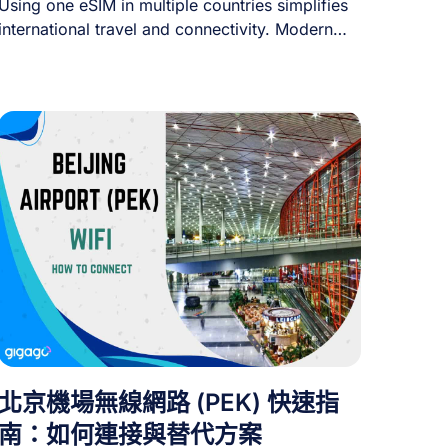
Using one eSIM in multiple countries simplifies
international travel and connectivity. Modern
eSIM technology lets [...]
北京機場無線網路 (PEK) 快速指
南：如何連接與替代方案