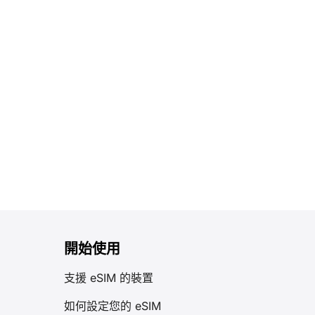
意：來自香港、澳門或台灣的旅客可於指定服務櫃
檯申請帳戶： III. 如何連接北京機場免費WiFi？ 要
連接「AIRPORT-FREE-WIFI」網路，您有03種選
項進行登入驗證： 驗證過程約需5秒。 請參閱下方
資訊圖表，了解北京機場免費WiFi的連接流程 [...]
開始使用
支援 eSIM 的裝置
如何設定您的 eSIM