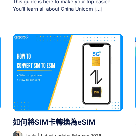
This guide is here to make your trip easier!
You’ll learn all about China Unicom [...]
新
地
認
如何將SIM卡轉換為eSIM
Layla
|
Latest update: February 2026