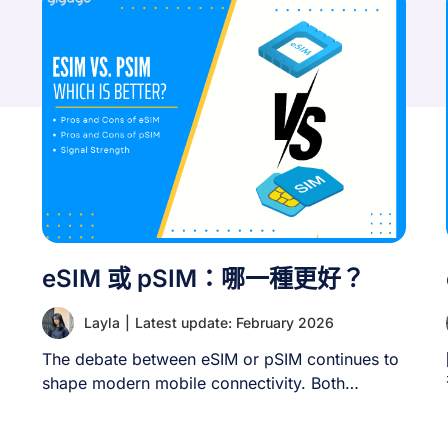
eSIM 或 pSIM：哪一種更好？
Layla
|
Latest update: February 2026
The debate between eSIM or pSIM continues to
shape modern mobile connectivity. Both
technologies offer [...]