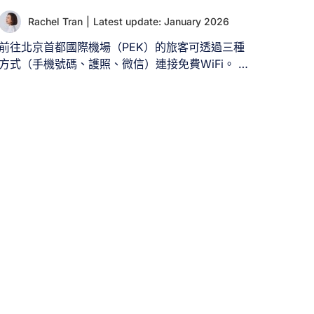
Rachel Tran
|
Latest update: January 2026
前往北京首都國際機場（PEK）的旅客可透過三種
方式（手機號碼、護照、微信）連接免費WiFi。 抵
達北京首都國際機場（PEK）時，即使尚未踏出機
場，您仍需保持與世界的聯繫。雖然機場為旅客提
供免費WiFi，但了解PEK機場及北京地區可能存在
的限制（如網速、連線品質及內容審查）始終是明
智之舉。 瞭解如何連接北京機場WiFi及替代方案，
讓您在中國北京的旅程中輕鬆保持線上狀態。 一、
北京首都國際機場（PEK）是否提供免費WiFi？
是。北京機場透過名為「AIRPORT-FREE-WIFI」的
網路提供免費無限WiFi，使用無時間限制。 注意：
若您是「Boingo」用戶，亦可直接透過「Boingo」
熱點連網。 II. 北京機場免費WiFi覆蓋區域 北京首
都國際機場（PEK）全境提供免費WiFi。您可在所
有航廈及多數公共區域輕鬆搜尋並連接名為
「AIRPORT-FREE-WIFI」的無線網路，包括： 注