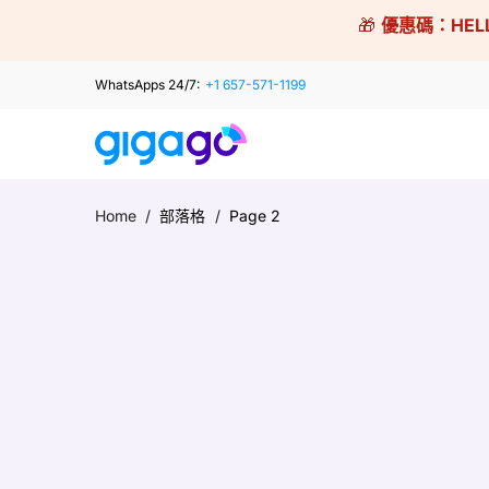
Skip
🎁
優惠碼：
HEL
to
content
WhatsApps 24/7:
+1 657-571-1199
Home
/
部落格
/
Page 2