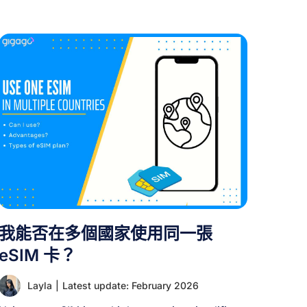
式，並判斷此方案是否符合您的裝置連線需求。
一、何謂 eSIM？ eSIM（嵌入式 SIM 卡）是傳統
SIM 卡的數位版本，直接內建於裝置中。與實體卡
片不同，它以數位形式儲存電信商資訊，讓您只需
掃描簡單的 QR 碼即可立即啟用行動方案。 現代手
機和平板電腦現已支援eSIM功能，無需更換實體卡
即可輕鬆轉換電信業者。此技術特別適合旅行者即
時啟用當地數據方案，並相容於最新款iPhone、三
星、Google Pixel裝置及智慧手錶。 II. eSIM能否
跨裝置共享？ 否。 [...]
我能否在多個國家使用同一張
eSIM 卡？
Layla
|
Latest update: February 2026