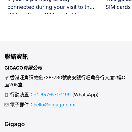
connected during your visit to the
SIM cards 
USA, getting a SIM card at Los
covering e
Angeles Airport is one of the
network co
easiest solutions.
speed, typ
pricing, a
聯絡資訊
GIGAGO有限公司
香港旺角彌敦道728-730號廣安銀行旺角分行大廈2樓C
座205室
行動裝置：
+1 657-571-1199
(WhatsApp)
電子郵件：
hello@gigago.com
Gigago