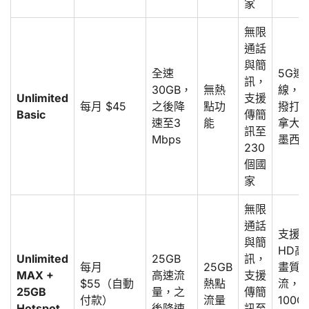
家
無限
通話
與簡
全速
5G連
訊，
30GB，
無熱
線，
Unlimited
支援
每月 $45
之後降
點功
撥打
Basic
傳簡
速至3
能
拿大
訊至
Mbps
墨西
230
個國
家
無限
通話
支援
與簡
HD高
Unlimited
25GB
訊，
每月
25GB
畫質
MAX +
高速流
支援
$55（自動
熱點
流，
25GB
量，之
傳簡
付款）
流量
100G
Hotspot
後降速
訊至