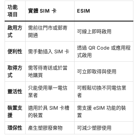
功能
實體 SIM 卡
ESIM
項目
啟用方
需前往門市或郵寄
可線上即時啟用
式
開通
透過 QR Code 或應用程
便利性
需手動插入 SIM 卡
式啟用
取得方
需等待寄送或於當
可立即取得與使用
式
地購買
只能使用單一電信
可輕鬆切換不同電信業
靈活性
業者
者
裝置支
適用於具 SIM 卡槽
需支援 eSIM 功能的裝
援
的裝置
置
環保性
產生塑膠廢棄物
可減少塑膠使用