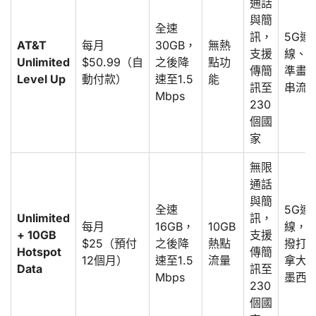
通話
與簡
全速
訊，
5G連
AT&T
每月
30GB，
無熱
支援
線、
Unlimited
$50.99（自
之後降
點功
傳簡
準畫
Level Up
動付款）
速至1.5
能
訊至
串流
Mbps
230
個國
家
無限
通話
與簡
全速
5G連
Unlimited
訊，
每月
16GB，
10GB
線，
+ 10GB
支援
$25（預付
之後降
熱點
撥打
Hotspot
傳簡
12個月）
速至1.5
流量
拿大
Data
訊至
Mbps
墨西
230
個國