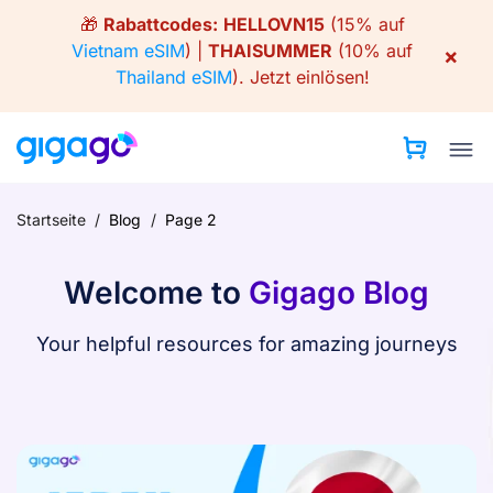
Skip
🎁
Rabattcodes:
HELLOVN15
(15% auf
to
Vietnam eSIM
) |
THAISUMMER
(10% auf
×
content
Thailand eSIM
).
Jetzt einlösen!
Startseite
/
Blog
/
Page 2
Welcome to
Gigago Blog
Your helpful resources for amazing journeys