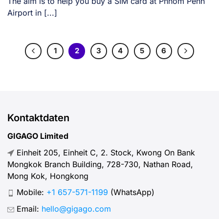
The aim is to help you buy a SIM card at Phnom Penh
Airport in [...]
1
2
3
4
5
6
Kontaktdaten
GIGAGO Limited
Einheit 205, Einheit C, 2. Stock, Kwong On Bank
Mongkok Branch Building, 728-730, Nathan Road,
Mong Kok, Hongkong
Mobile:
+1 657-571-1199
(WhatsApp)
Email:
hello@gigago.com