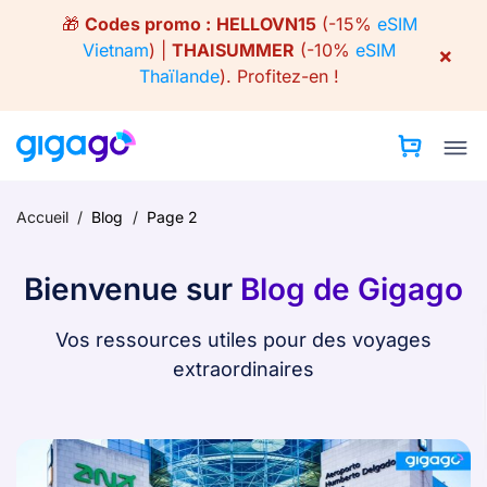
Skip
🎁
Codes promo :
HELLOVN15
(-15%
eSIM
to
Vietnam
) |
THAISUMMER
(-10%
eSIM
×
content
Thaïlande
).
Profitez-en !
Accueil
/
Blog
/
Page 2
Bienvenue sur
Blog de Gigago
Vos ressources utiles pour des voyages
extraordinaires