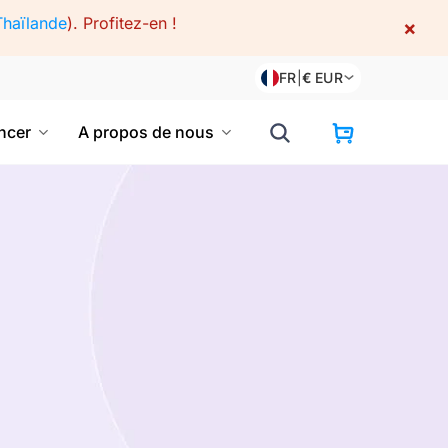
Thaïlande
).
Profitez-en !
×
FR
|
€
EUR
cer
A propos de nous