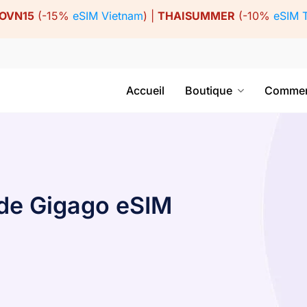
OVN15
(-15%
eSIM Vietnam
) |
THAISUMMER
(-10%
eSIM 
Accueil
Boutique
Commen
n de Gigago eSIM