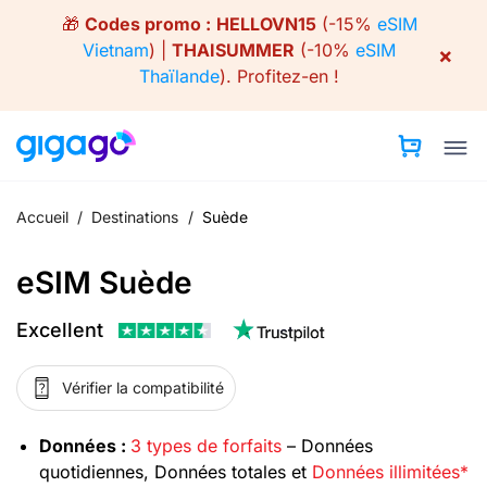
Skip
🎁
Codes promo :
HELLOVN15
(-15%
eSIM
to
Vietnam
) |
THAISUMMER
(-10%
eSIM
×
content
Thaïlande
).
Profitez-en !
Accueil
/
Destinations
/
Suède
eSIM Suède
Excellent
Vérifier la compatibilité
Données :
3 types de forfaits
– Données
quotidiennes, Données totales et
Données illimitées*