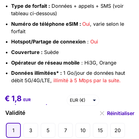
Type de forfait :
Données + appels + SMS (voir
tableau ci-dessous)
Numéro de téléphone eSIM :
Oui
, varie selon le
forfait
Hotspot/Partage de connexion
:
Oui
Couverture :
Suède
Opérateur de réseau mobile
: Hi3G, Orange
Données illimitées* :
1 Go/jour de données haut
débit 5G/4G/LTE,
illimité à 5 Mbps par la suite.
€
1,8
€
1,8
–
€
86,2
EUR (€)
EUR
USD ($)
Validité
Réinitialiser
1
3
5
7
10
15
20