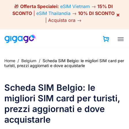
Skip
🎁
Offerta Specialei:
eSIM Vietnam
→
15% DI
to
SCONTO
|
eSIM Thailandia
→
10% DI SCONTO
×
content
|
Acquista ora →
Home
/
Belgium
/
Scheda SIM Belgio: le migliori SIM card per
turisti, prezzi aggiornati e dove acquistarle
Scheda SIM Belgio: le
migliori SIM card per turisti,
prezzi aggiornati e dove
acquistarle