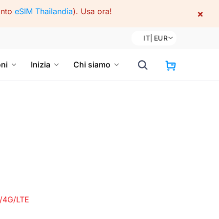
onto
eSIM Thailandia
).
Usa ora!
×
IT
|
EUR
oni
Inizia
Chi siamo
/4G/LTE