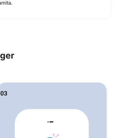
amita.
iger