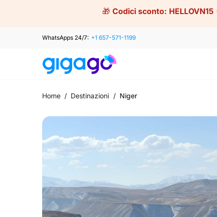
Skip
🎁
Codici sconto:
HELLOVN15
to
content
WhatsApps 24/7:
+1 657-571-1199
Home
/
Destinazioni
/
Niger