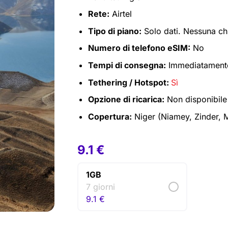
Rete:
Airtel
Tipo di piano:
Solo dati. Nessuna c
Numero di telefono eSIM:
No
Tempi di consegna:
Immediatamente 
Tethering / Hotspot:
Sì
Opzione di ricarica:
Non disponibile
Copertura:
Niger (Niamey, Zinder, M
9.1
€
1GB
7 giorni
9.1
€