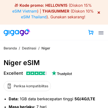
Skip
🎁
Kode promo:
HELLOVN15
(Diskon 15%
to
eSIM Vietnam
) |
THAISUMMER
(Diskon 10%
×
content
eSIM Thailand
).
Gunakan sekarang!
Beranda
/
Destinasi
/
Niger
Niger eSIM
Excellent
Periksa kompatibilitas
Data:
1GB data berkecepatan tinggi
5G/4G/LTE
Masa berlaku:
7 hari