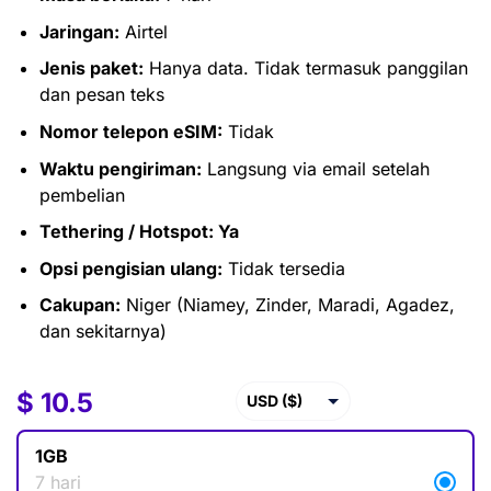
Jaringan:
Airtel
Jenis paket:
Hanya data. Tidak termasuk panggilan
dan pesan teks
Nomor telepon eSIM:
Tidak
Waktu pengiriman:
Langsung via email setelah
pembelian
Tethering / Hotspot: Ya
Opsi pengisian ulang:
Tidak tersedia
Cakupan:
Niger (Niamey, Zinder, Maradi, Agadez,
dan sekitarnya)
$
$
10.5
10.5
USD ($)
EUR (€)
1GB
GBP (£)
7 hari