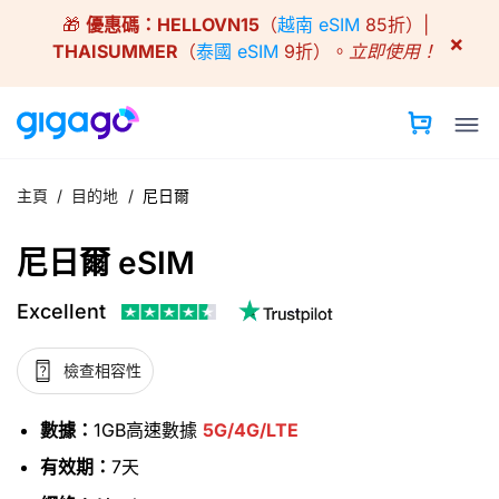
Skip
🎁
優惠碼：
HELLOVN15
（
越南 eSIM
85折）|
to
×
THAISUMMER
（
泰國 eSIM
9折）。
立即使用！
content
主頁
/
目的地
/
尼日爾
尼日爾 eSIM
Excellent
檢查相容性
數據：
1GB高速數據
5G/4G/LTE
有效期：
7天