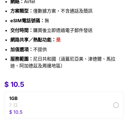
網絡：
Airtel
方案類型：
僅數據方案，不含通話及簡訊
eSIM電話號碼：
無
交付時間：
購買後立即透過電子郵件發送
網路共享／熱點功能：
是
加值選項：
不提供
服務範圍：
尼日共和國（涵蓋尼亞美、津德爾、馬拉
迪、阿加德茲及周邊地區）
$
10.5
1GB
7 日
$
10.5