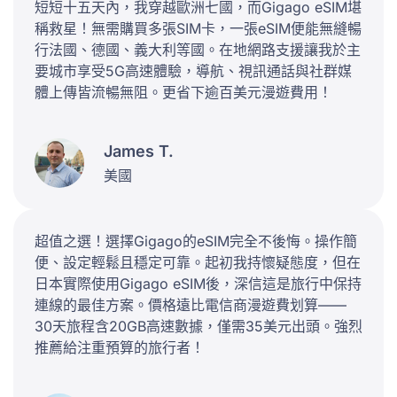
短短十五天內，我穿越歐洲七國，而Gigago eSIM堪
稱救星！無需購買多張SIM卡，一張eSIM便能無縫暢
行法國、德國、義大利等國。在地網路支援讓我於主
要城市享受5G高速體驗，導航、視訊通話與社群媒
體上傳皆流暢無阻。更省下逾百美元漫遊費用！
James T.
美國
超值之選！選擇Gigago的eSIM完全不後悔。操作簡
便、設定輕鬆且穩定可靠。起初我持懷疑態度，但在
日本實際使用Gigago eSIM後，深信這是旅行中保持
連線的最佳方案。價格遠比電信商漫遊費划算——
30天旅程含20GB高速數據，僅需35美元出頭。強烈
推薦給注重預算的旅行者！