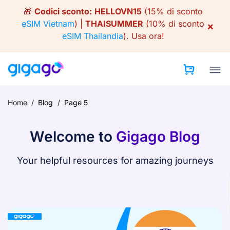
Skip
🎁
Codici sconto:
HELLOVN15
(15% di sconto
to
eSIM Vietnam
) |
THAISUMMER
(10% di sconto
×
content
eSIM Thailandia
).
Usa ora!
Home
/
Blog
/
Page 5
Welcome to
Gigago Blog
Your helpful resources for amazing journeys