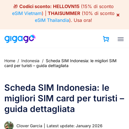
Skip
🎁
Codici sconto:
HELLOVN15
(15% di sconto
to
eSIM Vietnam
) |
THAISUMMER
(10% di sconto
×
content
eSIM Thailandia
).
Usa ora!
Home
/
Indonesia
/
Scheda SIM Indonesia: le migliori SIM
card per turisti – guida dettagliata
Scheda SIM Indonesia: le
migliori SIM card per turisti –
guida dettagliata
Clover Garcia
|
Latest update: January 2026