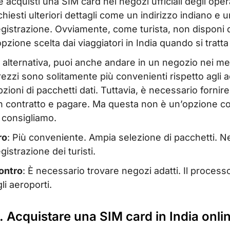
e acquisti una SIM card nei negozi ufficiali degli oper
ichiesti ulteriori dettagli come un indirizzo indiano e
egistrazione. Ovviamente, come turista, non disponi d
’opzione scelta dai viaggiatori in India quando si tratt
n alternativa, puoi anche andare in un negozio nei mer
rezzi sono solitamente più convenienti rispetto agli 
pzioni di pacchetti dati. Tuttavia, è necessario fornir
n contratto e pagare. Ma questa non è un’opzione con
a consigliamo.
ro
: Più conveniente. Ampia selezione di pacchetti. Ne
gistrazione dei turisti.
ontro
: È necessario trovare negozi adatti. Il proces
li aeroporti.
. Acquistare una SIM card in India onli