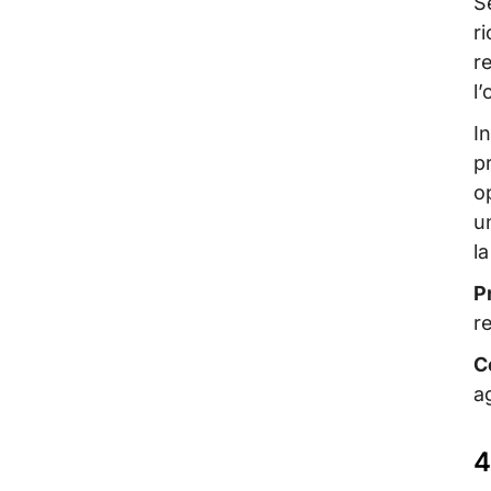
S
r
r
l
I
p
o
u
l
P
re
C
ag
4