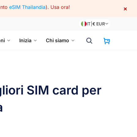
onto
eSIM Thailandia
).
Usa ora!
×
IT
|
€
EUR
oni
Inizia
Chi siamo
liori SIM card per
a