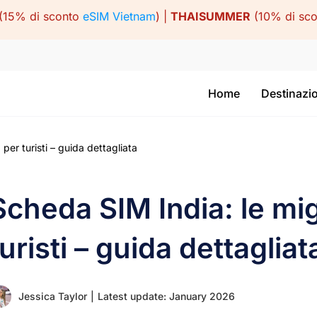
(15% di sconto
eSIM Vietnam
) |
THAISUMMER
(10% di sc
Home
Destinazi
per turisti – guida dettagliata
Scheda SIM India: le mig
turisti – guida dettagliat
Jessica Taylor
|
Latest update: January 2026