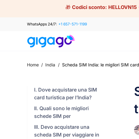
Skip
🎁
Codici sconto:
HELLOVN15
to
content
WhatsApps 24/7:
+1 657-571-1199
Home
/
India
/
Scheda SIM India: le migliori SIM card 
I. Dove acquistare una SIM
card turistica per l’India?
II. Quali sono le migliori
schede SIM per
III. Devo acquistare una
scheda SIM per viaggiare in