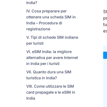
India?
IV. Cosa preparare per
S
ottenere una scheda SIM in
p
India – Procedura di
t
registrazione
es
V. Tipi di schede SIM indiane
per turisti
VI. eSIM India: la migliore
alternativa per avere Internet
in India per i turisti
VII. Quanto dura una SIM
turistica in India?
VIII. Come utilizzare le SIM
card prepagate e le eSIM in
India
IX. Domande frequenti sulla