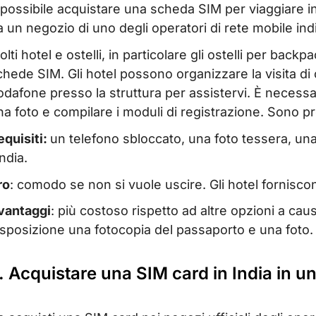
 possibile acquistare una scheda SIM per viaggiare in
a un negozio di uno degli operatori di rete mobile indi
lti hotel e ostelli, in particolare gli ostelli per backp
chede SIM. Gli hotel possono organizzare la visita di 
odafone presso la struttura per assistervi. È necessa
na foto e compilare i moduli di registrazione. Sono p
equisiti:
un telefono sbloccato, una foto tessera, una
India.
ro
: comodo se non si vuole uscire. Gli hotel fornisco
vantaggi
: più costoso rispetto ad altre opzioni a ca
isposizione una fotocopia del passaporto e una foto.
. Acquistare una SIM card in India in u