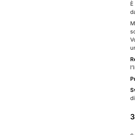
È
d
Mo
s
V
u
R
l’
P
S
d
3