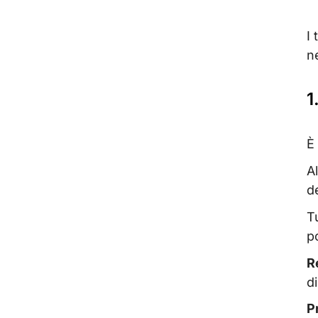
I
ne
1
È
A
d
T
p
R
di
P