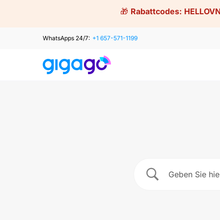
Skip
🎁
Rabattcodes:
HELLOVN
to
content
WhatsApps 24/7:
+1 657-571-1199