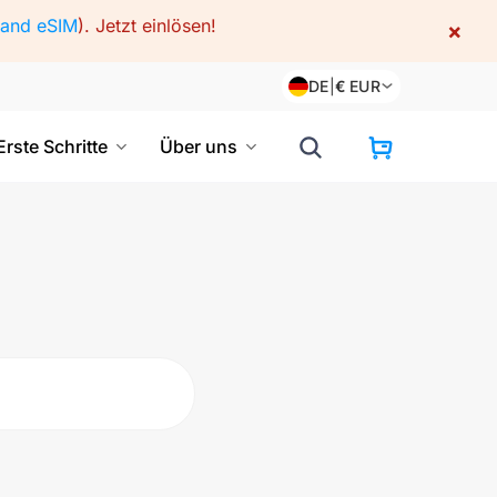
land eSIM
).
Jetzt einlösen!
×
DE
|
€
EUR
Erste Schritte
Über uns