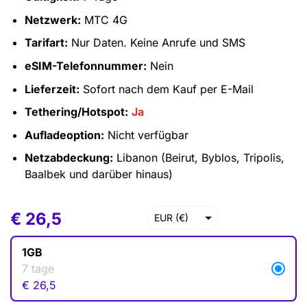
Netzwerk:
MTC 4G
Tarifart:
Nur Daten. Keine Anrufe und SMS
eSIM-Telefonnummer:
Nein
Lieferzeit:
Sofort nach dem Kauf per E-Mail
Tethering/Hotspot:
Ja
Aufladeoption:
Nicht verfügbar
Netzabdeckung:
Libanon (Beirut, Byblos, Tripolis,
Baalbek und darüber hinaus)
€
€
26,5
26,5
EUR (€)
USD ($)
1GB
7 tage
€
26,5