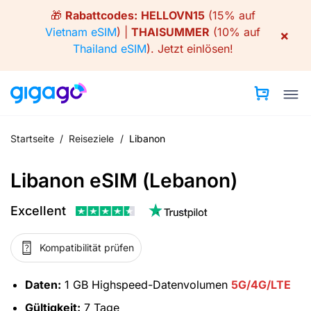
Skip
🎁
Rabattcodes:
HELLOVN15
(15% auf
to
Vietnam eSIM
) |
THAISUMMER
(10% auf
×
content
Thailand eSIM
).
Jetzt einlösen!
Startseite
/
Reiseziele
/
Libanon
Libanon eSIM (Lebanon)
Excellent
Kompatibilität prüfen
Daten:
1 GB Highspeed-Datenvolumen
5G/4G/LTE
Gültigkeit:
7 Tage