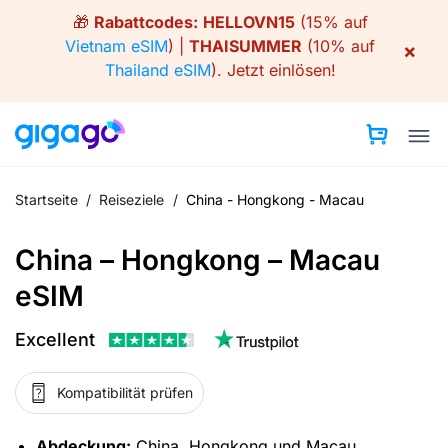
Skip
🎁
Rabattcodes:
HELLOVN15
(15% auf
to
Vietnam eSIM
) |
THAISUMMER
(10% auf
×
content
Thailand eSIM
).
Jetzt einlösen!
Startseite
/
Reiseziele
/
China - Hongkong - Macau
China – Hongkong – Macau
eSIM
Excellent
Kompatibilität prüfen
Abdeckung:
China, Hongkong und Macau