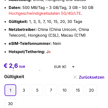
Daten:
500 MB/Tag – 3 GB/Tag, 3 GB – 50 GB
Hochgeschwindigkeitsdaten 5G/4G/LTE
.
Gültigkeit:
1, 3, 5, 7, 10, 15, 20, 30 Tage
Netzbetreiber:
China (China Unicom, China
Telecom), Hongkong (CSL), Macau (CTM)
eSIM-Telefonnummer:
Nein
Hotspot/Tethering:
J
a
€
2,6
€
2,6
–
€
132,9
EUR (€)
EUR
USD ($)
Gültigkeit
Zurücksetzen
1
3
5
7
10
15
20
30