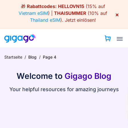
Skip
🎁
Rabattcodes:
HELLOVN15
(15% auf
to
Vietnam eSIM
) |
THAISUMMER
(10% auf
×
content
Thailand eSIM
).
Jetzt einlösen!
Startseite
/
Blog
/
Page 4
Welcome to
Gigago Blog
Your helpful resources for amazing journeys