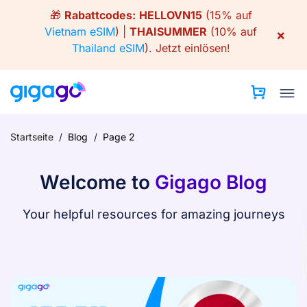
Skip
🎁
Rabattcodes:
HELLOVN15
(15% auf
to
Vietnam eSIM
) |
THAISUMMER
(10% auf
×
content
Thailand eSIM
).
Jetzt einlösen!
Startseite
/
Blog
/
Page 2
Welcome to
Gigago Blog
Your helpful resources for amazing journeys