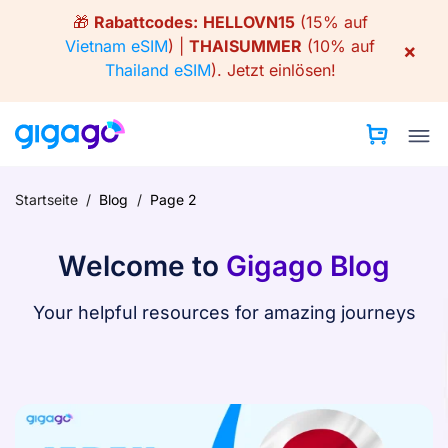
Skip
🎁
Rabattcodes:
HELLOVN15
(15% auf
to
Vietnam eSIM
) |
THAISUMMER
(10% auf
×
content
Thailand eSIM
).
Jetzt einlösen!
Startseite
/
Blog
/
Page 2
Welcome to
Gigago Blog
Your helpful resources for amazing journeys