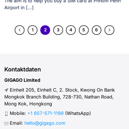
The aim is to help you buy a SIM card at Phnom Penh
Airport in [...]
1
2
3
4
5
6
Kontaktdaten
GIGAGO Limited
Einheit 205, Einheit C, 2. Stock, Kwong On Bank
Mongkok Branch Building, 728-730, Nathan Road,
Mong Kok, Hongkong
Mobile:
+1 657-571-1199
(WhatsApp)
Email:
hello@gigago.com