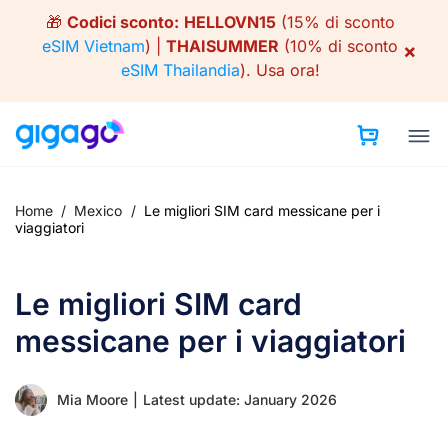
Skip
🎁
Codici sconto:
HELLOVN15
(15% di sconto
to
eSIM Vietnam
) |
THAISUMMER
(10% di sconto
×
content
eSIM Thailandia
).
Usa ora!
Home
/
Mexico
/
Le migliori SIM card messicane per i
viaggiatori
Le migliori SIM card
messicane per i viaggiatori
Mia Moore
|
Latest update: January 2026