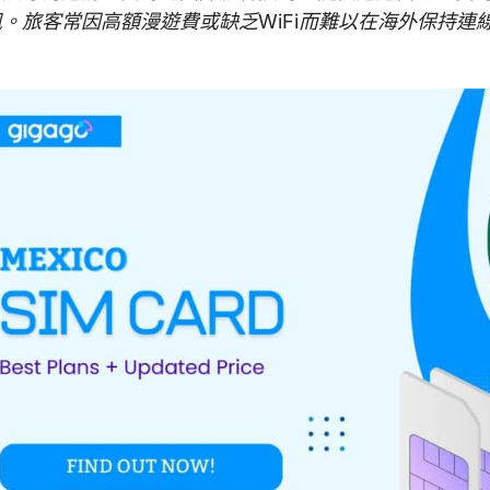
訊。旅客常因高額漫遊費或缺乏WiFi而難以在海外保持連