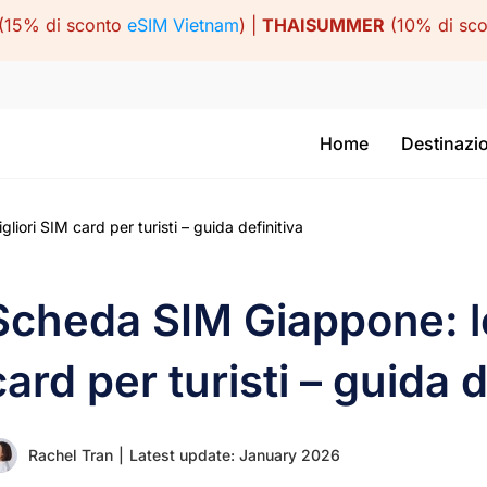
(15% di sconto
eSIM Vietnam
) |
THAISUMMER
(10% di sc
Home
Destinazi
iori SIM card per turisti – guida definitiva
Scheda SIM Giappone: le
card per turisti – guida d
Rachel Tran
|
Latest update: January 2026