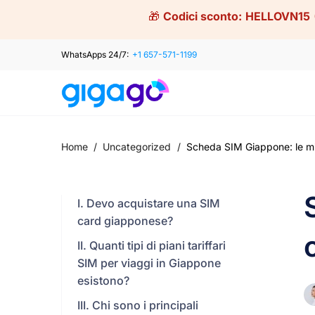
Skip
🎁
Codici sconto:
HELLOVN15
to
content
WhatsApps 24/7:
+1 657-571-1199
Home
/
Uncategorized
/
Scheda SIM Giappone: le migl
I. Devo acquistare una SIM
card giapponese?
II. Quanti tipi di piani tariffari
SIM per viaggi in Giappone
esistono?
III. Chi sono i principali