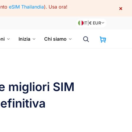
onto
eSIM Thailandia
).
Usa ora!
×
IT
|
€
EUR
oni
Inizia
Chi siamo
 migliori SIM
efinitiva