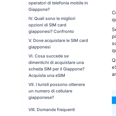
operatori di telefonia mobile in
Giappone?
C
IV. Quali sono le migliori
qu
opzioni di SIM card
S
giapponesi? Confronto
p
V. Dove acquistare le SIM card
s
giapponesi
q
VI. Cosa succede se
Q
dimentichi di acquistare una
e
scheda SIM per il Giappone?
a
Acquista una eSIM
VII. I turisti possono ottenere
un numero di cellulare
giapponese?
VIII. Domande frequenti