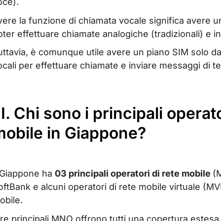
oce).
vere la funzione di chiamata vocale significa avere 
oter effettuare chiamate analogiche (tradizionali) e i
uttavia, è comunque utile avere un piano SIM solo dat
ocali per effettuare chiamate e inviare messaggi di te
II. Chi sono i principali operat
mobile in Giappone?
l Giappone ha
03 principali operatori di rete mobile
(
oftBank e alcuni operatori di rete mobile virtuale 
obile.
 tre principali MNO offrono tutti una copertura estesa 