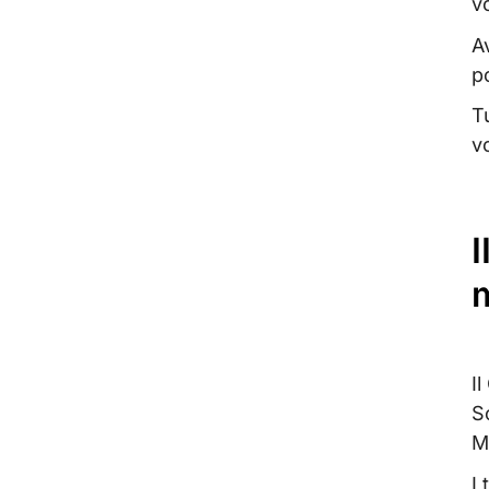
v
A
p
T
v
I
I
S
M
I