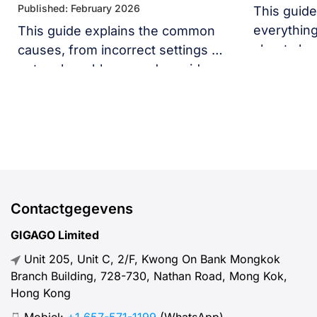
Published: February 2026
This guide
everythin
This guide explains the common
about cha
causes, from incorrect settings to
your iPhon
network problems, and provides
clear steps on how to fix no
signal after activating eSIM on
various devices, including
iPhones, Samsungs, Pixels, and
other Android phones.
Contactgegevens
GIGAGO Limited
Unit 205, Unit C, 2/F, Kwong On Bank Mongkok
Branch Building, 728-730, Nathan Road, Mong Kok,
Hong Kong
Mobiel:
+1 657-571-1199
(WhatsApp)