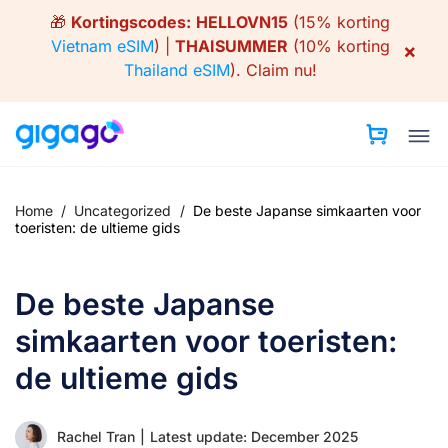
Skip
🎁
Kortingscodes:
HELLOVN15
(15% korting
to
Vietnam eSIM
) |
THAISUMMER
(10% korting
×
content
Thailand eSIM
).
Claim nu!
Home
/
Uncategorized
/
De beste Japanse simkaarten voor
toeristen: de ultieme gids
De beste Japanse
simkaarten voor toeristen:
de ultieme gids
Rachel Tran
|
Latest update: December 2025