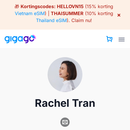
Skip
🎁
Kortingscodes:
HELLOVN15
(15% korting
to
Vietnam eSIM
) |
THAISUMMER
(10% korting
×
content
Thailand eSIM
).
Claim nu!
Rachel Tran