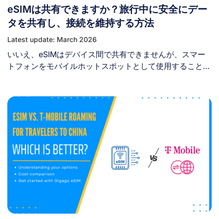
eSIMは共有できますか？旅行中に安全にデー
タを共有し、接続を維持する方法
Latest update: March 2026
いいえ、eSIMはデバイス間で共有できませんが、スマー
トフォンをモバイルホットスポットとして使用すること
で、eSIMのデータ通信を共有することは可能です。 多く
の旅行者は、1枚のeSIMを購入して家族や友人、タブレッ
トなどのサブデバイスと接続を共有できるかどうか知りた
いと考えています。これは費用削減とデータ管理の簡素化
を目指す、非常に有益な疑問です。 eSIMの共有を試みる
前に、その仕組みや可能なこと・不可能なことを理解する
ことが重要です。 I. eSIMはデバイス間で共有できます
か？ いいえ、eSIMプロファイルは物理SIMカードを友人
に渡すのと同じ方法で、デバイス間で転送または共有する
ことはできません。 eSIMが1台のデバイスでアクティベー
トされると、そのデバイス固有のハードウェアIDに紐付け
られ、同時に別のデバイスで「再利用」またはインストー
ルすることはできません。 別の端末で同じQRコードをス