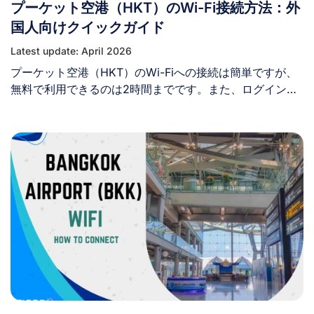
プーケット空港（HKT）のWi-Fi接続方法：外
所 バリ島では、ングラ・ライ国際空港、公式プロバイダ
ー店舗、コンビニエンスストア、電気店など、様々な場所
国人向けクイックガイド
でプリペイドSIMカードを購入できます。 1. ングラ・ライ
Latest update: April 2026
国際空港でSIMカードを入手する 税関を通過するとすぐ
プーケット空港（HKT）のWi-Fiへの接続は簡単ですが、
に、空港到着ロビーに通信事業者のキオスクが便利に設置
無料で利用できるのは2時間までです。また、ログインす
されています。通常、手荷物受取エリア近くに位置し、
るには氏名とメールアドレスの登録が必要です。 プーケ
Telkomsel、XL Axiata、Indosatなどの事業者が利用可能
ット国際空港（HKT）は、タイで2番目に利用客の多い空
です。 営業時間： [...]
港であり、年間数百万人の乗客が利用しています。プーケ
ット空港に到着したら、空港内を移動したり、翻訳アプリ
を使ったり、滞在中にインターネットに接続したりするた
めに、インターネット環境が必要になります。そのため、
プーケット空港のWi-Fiがどこで、どのように利用できる
かを知っておくと便利です。この記事では、外国人向けに
プーケット空港のWi-Fiへの接続方法と、プーケット空港
で安全にインターネット接続を確保するための代替案につ
いてご紹介します。 I. プーケット空港には無料Wi-Fiはあ
りますか？ はい、プーケット空港の両ターミナルで無料
Wi-Fiネットワークが利用可能です。「@