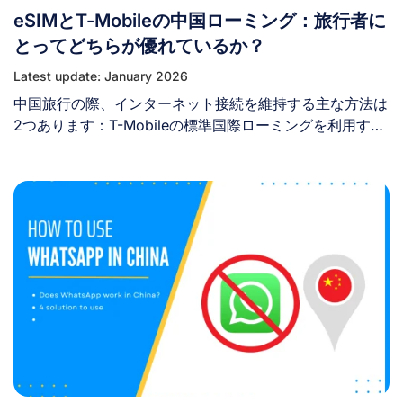
eSIMとT-Mobileの中国ローミング：旅行者に
キャンしようとすると、システムが拒否するかアクティベ
ーションエラーが表示されます。その理由は以下の通りで
とってどちらが優れているか？
す： 別のスマートフォンやタブレットでeSIMを利用した
Latest update: January 2026
い場合、通常はそのデバイス用に別途eSIMプランを購入
中国旅行の際、インターネット接続を維持する主な方法は
する必要があります。 II. 1つのeSIMから別のデバイスへ
2つあります：T-Mobileの標準国際ローミングを利用する
データ接続を共有することは可能ですか？ eSIMを複数デ
か、より高速で安定したデータ通信が可能な中国向け旅行
バイスに転送またはインストールすることはできません
用eSIMを購入するかです。ここでは、中国におけるeSIM
が、ホットスポット経由でデータ接続を共有することは可
とT-Mobileローミングを、各オプションの仕組み・購入
能です。 ホットスポット機能は非常に効果的ですが、管
方法・インストール・アクティベーション・費用・互換性
理すべきいくつかのトレードオフがあります： 一部の通
などの観点から比較します。これにより、中国旅行に最適
信事業者はテザリングを制限する場合があるため、購入前
なソリューションを見極めるお手伝いをします。 I. eSIM
にeSIMプランの詳細を確認してください。 要するに、
とT-Mobileの中国ローミング比較 – 並列比較 T-Mobileの
eSIMのインターネット接続は共有可能ですが、eSIMプロ
多くのプランには国際ローミングが含まれています。中国
ファイルそのものは共有できません。 [...]
到着時、端末は自動的にT-Mobileの提携ネットワーク
（通常は中国移動または中国聯通）に接続します。 一
方、中国のeSIMは物理SIMカードを使用せずにモバイルデ
ータプランを即時ダウンロードできるデジタルSIMカード