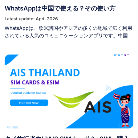
です。これはローミングに代わる人気の選択肢となってい
WhatsAppは中国で使える？その使い方
ます。 以下に中国旅行におけるeSIMとT-Mobileローミン
グの簡易比較を示します。 Factor トラベルeSIM T-
Latest update: April 2026
Mobileローミング 購入方法 出発前/出発後にオンライン
WhatsAppは、欧米諸国やアジアの多くの地域で広く利用
で購入 現在のプランに組み込み済み；オプションの追加
されている人気のコミュニケーションアプリです。中国へ
パス 互換性 [...]
の旅行を計画している方なら、滞在中にWhatsAppが使え
るかどうか気になっているかもしれません。かつて、中国
政府はプライバシーポリシーを理由にWhatsAppをブロッ
クしており、旅行者はこれらの制限を回避する方法を見つ
けるか、滞在中は別のメッセージングプラットフォームを
利用せざるを得ませんでした。 今年に入り、この方針は
変わったのでしょうか？ ここでは、中国における
WhatsAppの現状を探り、この魅力的な国を訪れる際にア
プリを効果的に利用する方法をご紹介します。 現在、中
国でWhatsAppは利用できますか？ いいえ、WhatsAppは
現在も中国では利用できません。このアプリは、2017年
からWhatsAppをブロックし、現在もその制限を維持して
いる国家的なインターネット検閲システムである「中国の