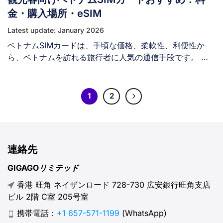
携帯電話ネットワークを利用できます。 日本SIMカード購
金・購入場所・eSIM
入のメリット： ただし、以下の点に注意が必要です： II.
Latest update: January 2026
日本旅行用のSIMカードプランには何種類ありますか？ 2
ベトナムSIMカードは、手頃な価格、柔軟性、利便性か
種類あります：音声通話機能なし（データ専用）のSIMカ
ら、ベトナムを訪れる旅行者に人気の通信手段です。 ベ
ードと、音声通話機能あり（データ＋音声）のSIMカード
トナムSIMカードは、現地住民も観光客も同様に、ベトナ
です。 音声通話機能があるということは、日本の電話番
ムで通信手段を確保する効果的な方法です。ベトナムSIM
号が割り当てられ、アナログ（従来の）電話やSMSテキス
カードがあれば、通話やテキストメッセージの利用が可能
トメッセージが利用可能であることを意味します。 ただ
1
2
になり、多くの旅行者にとって最も重要なインターネット
し、データのみのSIMプランでも、音声通話アプリを使っ
アクセスも得られます。しかし、ベトナムでは様々な種類
て電話やテキストメッセージを利用できるので十分です。
のSIMカードが販売されており、ベトナムの通信サービス
III. [...]
システムに関する基礎知識がない人にとっては混乱を招く
連絡先
可能性があります。 本記事では、観光客向けのベトナム
SIMカードに関する全て（種類・価格・最適なプラン・購
GIGAGOリミテッド
入場所・入手方法）を解説します。さらに、より優れた選
香港 旺角 ネイザンロード 728-730 広安銀行旺角支店
択肢となり得るベトナムeSIMについてもご紹介します。
ビル 2階 C室 205号室
I. ベトナムのSIMカードは必要ですか？ はい。ベトナムの
SIMカードは、ベトナム旅行中に通信を維持するための便
携帯電話：
+1 657-571-1199
(WhatsApp)