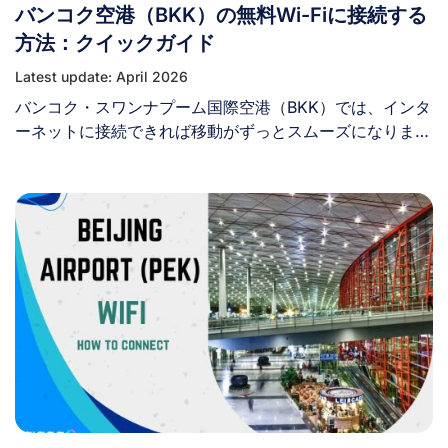
バンコク空港（BKK）の無料Wi-Fiに接続する
AirportTrueFreeWiFi」または「@ Airport Free Wi-Fi by
NT」ネットワークを通じて、DTAC、AIS、TrueMove H
方法：クイックガイド
などの現地のモバイルネットワークに簡単に接続できま
Latest update: April 2026
す。利用にはユーザー名とパスワードの登録が必要です。
バンコク・スワンナプーム国際空港（BKK）では、インタ
プーケット空港の無料Wi-Fiにはどのくらい接続できます
ーネットに接続できれば移動がずっとスムーズになりま
か？ プーケット空港の無料Wi-Fiは2時間ご利用いただけ
す。このガイドでは、到着後すぐにバンコク空港の無料
ます。 プーケット空港のWi-Fiの品質はどの程度ですか？
Wi-Fiを利用する方法をご紹介するとともに、タイ滞在中
[...]
ずっとインターネットに接続し続けるための代替案も提案
します。 I. BKK空港には無料Wi-Fiはありますか？ はい。
スワンナプーム国際空港（BKK）では、1日最大2時間まで
無料Wi-Fiを利用できます。 BKK空港では、以下の4つの
無線ネットワークのいずれかに接続できます： 以前は、
このサービスを利用するには、空港のインフォメーション
カウンターで搭乗券を提示し、ユーザー名とパスワードを
受け取る必要がありました。 しかし、現在は空港内にイ
ンターネット自動キオスクが設置されており、ご自身の端
末から直接登録できるようになっています。 BKK空港に
は、無料で利用できる126台のインターネットキオスクが