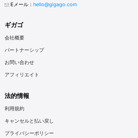
利で、手頃な価格で、信頼性が高く、簡単な方法です。現
Eメール：
hello@gigago.com
在ではベトナムでも公共Wi-Fiが広く利用可能ですが、接
続状況が安定しない場合があるため、SIMカードの方がよ
り信頼性の高い選択肢となります。 ベトナムで自宅のSIM
ギガゴ
カードを使用すべきでない理由 便利ではありますが、ベ
会社概要
トナム旅行中に自宅のSIMカードでローミングを利用する
と高額なローミング料金が発生し、携帯電話料金に予期せ
パートナーシップ
ぬ出費が生じる可能性があります。 さらに、ローミング
プランはデータ容量に制限があることが多く、ナビゲーシ
お問い合わせ
ョンやアプリ利用、通信接続を維持するには不十分な場合
アフィリエイト
があります。そのため、ベトナムのSIMカードを利用する
ことが明らかに優れた選択肢となります。 II. どのタイプ
のベトナムSIMカードを選ぶべきか？ ベトナムSIMカード
法的情報
は、ニーズに合わせて以下の基準で分類されます： 形式
別： 機能別： 支払い方法別: [...]
利用規約
キャンセルと払い戻し
プライバシーポリシー