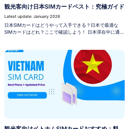
観光客向け日本SIMカードベスト：究極ガイド
続することも可能です。 II. 北京空港で無料Wi-Fiを利用で
きる場所は？ 北京首都国際空港（PEK）の全館で無料Wi-
Latest update: January 2026
Fiが利用可能です。すべてのターミナルおよび以下のほと
日本SIMカードはどうやって入手できる？日本で最適な
んどの公共エリアで、「AIRPORT-FREE-WIFI」という無
SIMカードはどれ？ここで確認しよう！ 日本滞在中に通信
線ネットワークを簡単に見つけて接続できます： 注：香
を維持する方法は多数存在します。自国でのローミングや
港、マカオ、または台湾から到着されるお客様は、指定さ
無料WiFiの利用などが挙げられますが、短期旅行者にとっ
れた案内カウンターでお尋ねください： III. 北京空港の無
ては高額かセキュリティ面で不安が残ります。最適な選択
料Wi-Fiへの接続方法は？ 「AIRPORT-FREE-WIFI」ネッ
肢は、専用の日本SIMカードまたはeSIMプランを入手する
トワークに接続するには、ログイン認証を行う3つの方法
ことです。 この記事では、日本旅行に必要なSIMカードと
があります： 認証にかかる時間は約5秒です。 [...]
eSIMの選択肢について、種類選び、費用、購入場所な
ど、知っておくべきすべてを紹介します。 I. 日本のSIMカ
ードを購入すべきですか？ はい、ほとんどの場合、日本
のSIMカードの利用を強くお勧めします。ナビゲーショ
ン、翻訳アプリの利用、タクシーの予約、連絡手段の確保
には、信頼性の高いインターネット接続が必要です。 日
本のSIMカードは、その利便性、手頃な価格、そして安全
性の高さから選ばれることが多いです。SIMカードがあれ
観光客向けベトナムSIMカードおすすめ：料
ば、旅行中ずっと、日本国内の信頼性が高く広範囲に及ぶ