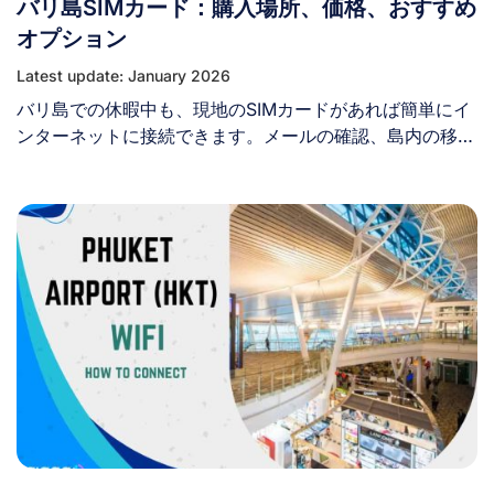
バリ島SIMカード：購入場所、価格、おすすめ
ことで高い評価を築いてきました。 AISの主な特徴は以下
れるため、中国ではなくその場所から閲覧しているかのよ
の通りです： II. タイの他モバイル事業者と比較したAISサ
オプション
うに見えます。これにより、WhatsAppやその他のブロッ
ービスの優位性 [...]
クされたサービスに通常通りアクセスできるようになりま
Latest update: January 2026
す。 中国でのVPN利用により、WhatsAppやGoogle、
バリ島での休暇中も、現地のSIMカードがあれば簡単にイ
Facebookなどのブロックされたアプリにアクセスできま
ンターネットに接続できます。メールの確認、島内の移
す。 [...]
動、SNSでの冒険の共有など、プリペイドSIMカードなら
手頃な価格で安定したインターネット環境を提供します。
このガイドでは、バリ島でのSIMカード購入に必要な情報
を網羅します。入手場所、選ぶべきプロバイダー、料金な
ど、すべてを解説します。 I. 観光客はバリのSIMカードを
入手する必要がありますか？ はい、観光客にはバリのSIM
カードを入手することを強くお勧めします。 現地のSIMカ
ードは、信頼性の高いインターネット接続、手頃な価格で
の通信、配車アプリやナビゲーションなどの必須サービス
の利用を可能にします。 バリ島SIMカードには以下の利点
があります： バリ島でSIMカードを購入することで、旅行
体験を向上させ、スムーズでつながりのある旅を保証でき
ます。 II. バリ島でプリペイドSIMカードを購入できる場