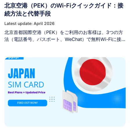
北京空港（PEK）のWi-Fiクイックガイド：接
あります（2023年9月更新）。 BKK空港の無料Wi-Fiはど
のくらい利用できますか？ バンコク・スワンナプーム空
続方法と代替手段
港では、1日あたり2時間の無料Wi-Fiアクセスが可能で
Latest update: April 2026
す。 ただし、1回の接続時間は15分間に限られます。時間
北京首都国際空港（PEK）をご利用のお客様は、3つの方
が経過すると、再度ログインする必要があります。 バン
法（電話番号、パスポート、WeChat）で無料Wi-Fiに接
コク・スワンナプーム空港のWi-Fi速度はどれくらいです
続できます。 北京首都国際空港（PEK）に到着したら、
か？ BKK空港の無料Wi-Fiの速度は1 Mbpsです。このWi-
街へ出る前から世界とつながり続けたいものです。空港で
Fi接続は、メールや旅行情報の確認、家族や友人との連
は旅行者向けに無料Wi-Fiが提供されていますが、PEK空
絡、到着後のSNSへの投稿といった基本的なブラウジング
港や北京市内における通信速度、接続状況、検閲などの制
や通信には十分で信頼性がありますが、高画質の動画スト
限についてあらかじめ把握しておくことが望ましいでしょ
リーミングや大容量ファイルのダウンロードなど、データ
う。 北京空港のWi-Fiへの接続方法やその他の選択肢を確
通信量を多く消費する作業には適していません。 [...]
認し、中国・北京での滞在中もスムーズにインターネット
を利用できるようにしましょう。 I. 北京首都国際空港
（PEK）には無料Wi-Fiはありますか？ はい。北京空港で
は、「AIRPORT-FREE-WIFI」というネットワーク名で、
無料で無制限のWi-Fiを提供しています。時間制限なく利
用できます。 注：「Boingo」ユーザーの方は、
「Boingo」ホットスポットから直接インターネットに接