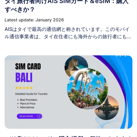
タイ旅行者向けAIS SIMカード＆eSIM：購入
グレート・ファイアウォール」によって、引き続きブロッ
クされています。 その結果、中国に滞在している際、
すべきか？
WhatsAppはサーバーに接続できず、通常の中国のインタ
Latest update: January 2026
ーネット接続を使用している限り、ユーザーはメッセージ
AISはタイで最高の通信網と称されています。このモバイ
の送受信、通話、その他の機能を利用することができませ
ル通信事業者は、タイ在住者にも海外からの旅行者にも広
ん。 中国でWhatsAppは使えますか？ はい、中国でも
く知られています。旅行者にとって、DTACやTruemove
WhatsAppは利用可能です。ただし、VPN（仮想プライベ
Hといったタイの主要通信事業者2社と並び、旅行中ずっ
ートネットワーク）を使用して「グレート・ファイアウォ
とオンラインで連絡を取り続けるための鍵となります。次
ール」を回避する場合に限ります。通常の中国のインター
回のタイ旅行でAIS SIMカード/eSIMの利用を検討中の方
ネット接続では、WhatsAppを直接利用する方法はありま
は、このガイドをお読みください。ここでは、AIS SIMサ
せん。 中国でWhatsAppを使うには？ 中国でWhatsApp
ービスのメリット・デメリット、観光客向けのおすすめプ
を利用するには、この制限を回避する方法が必要です。以
ラン、料金、購入場所、そして最大限に活用するための使
下に4つの一般的な方法を紹介します： 1. VPNの利用
い方まで、知っておくべき全てをご紹介します。 I. AISタ
VPN（仮想プライベートネットワーク）の利用は、中国で
イランドとは？ AIS（Advanced Info Service Public
WhatsAppにアクセスするための最も確実な解決策です。
Company Limited）は、タイを代表する通信ネットワー
VPNは、お使いのデバイスと中国国外にあるサーバーとの
ク事業者です。1991年の設立以来、国内最大級のカバーエ
間に暗号化された接続を確立し、中国のインターネット規
リア、最速のモバイルネットワーク速度、そして地元住民
制を効果的に回避します。 VPNを有効にすると、インタ
と旅行者の双方のニーズに応える多様なプランを提供する
ーネット通信は他国のサーバーを経由してルーティングさ