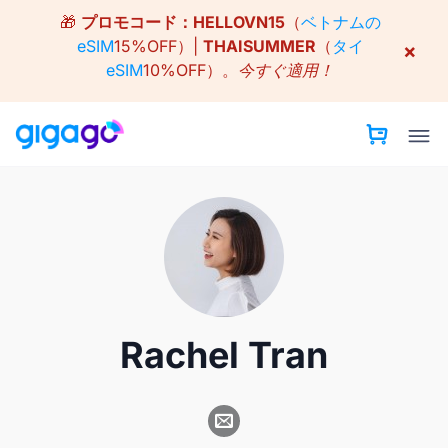
Skip
🎁
プロモコード：
HELLOVN15
（
ベトナムの
to
eSIM
15%OFF）|
THAISUMMER
（
タイ
×
content
eSIM
10%OFF）。
今すぐ適用！
Rachel Tran