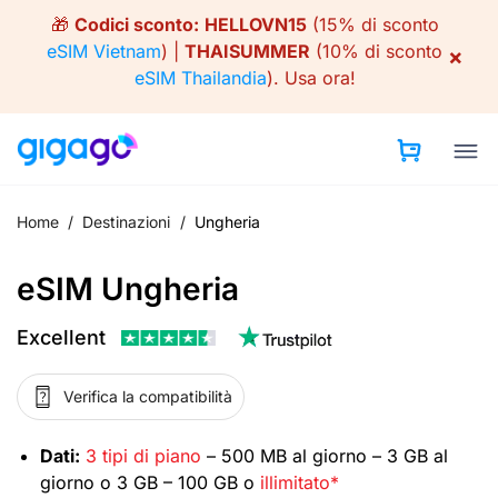
Skip
🎁
Codici sconto:
HELLOVN15
(15% di sconto
to
eSIM Vietnam
) |
THAISUMMER
(10% di sconto
×
content
eSIM Thailandia
).
Usa ora!
Home
/
Destinazioni
/
Ungheria
eSIM Ungheria
Excellent
Verifica la compatibilità
Dati:
3 tipi di piano
– 500 MB al giorno – 3 GB al
giorno o 3 GB – 100 GB o
illimitato*