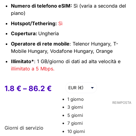
Numero di telefono eSIM:
Sì (varia a seconda del
piano)
Hotspot/Tethering:
Sì
Copertura:
Ungheria
Operatore di rete mobile
: Telenor Hungary, T-
Mobile Hungary, Vodafone Hungary, Orange
Illimitato*
: 1 GB/giorno di dati ad alta velocità e
illimitato a 5 Mbps.
1.8
€
–
86.2
€
EUR (€)
USD ($)
1 giorno
REIMPOSTA
3 giorni
GBP (£)
5 giorni
AUD ($)
7 giorni
Giorni di servizio
10 giorni
CAD ($)