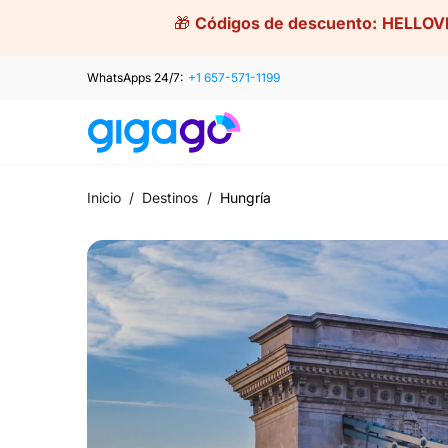
Skip
🎁
Códigos de descuento:
HELLOV
to
content
WhatsApps 24/7:
+1 657-571-1199
Inicio
/
Destinos
/
Hungría