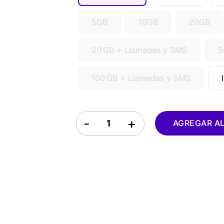
5GB
10GB
20GB
20 GB + Llamadas y SMS
5
100 GB + Llamadas y SMS
eSIM Hungría quantity
AGREGAR AL 