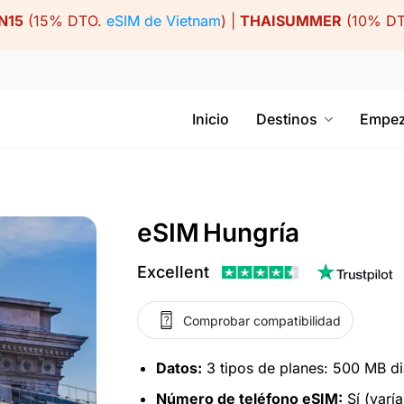
N15
(15% DTO.
eSIM de Vietnam
) |
THAISUMMER
(10% D
Inicio
Destinos
Empez
eSIM Hungría
Excellent
Comprobar compatibilidad
Datos:
3 tipos de planes: 500 MB dia
Número de teléfono eSIM:
Sí (varía