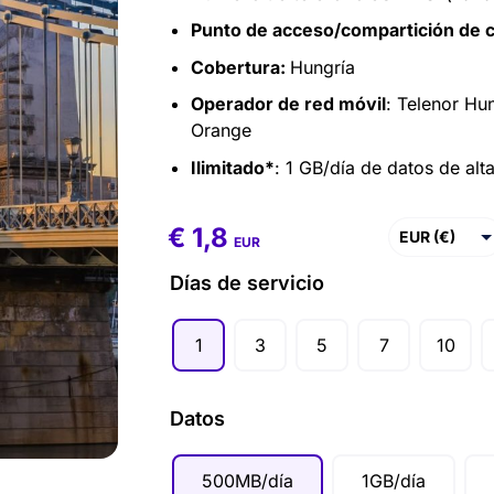
Punto de acceso/compartición de 
Cobertura:
Hungría
Operador de red móvil
: Telenor Hu
Orange
Ilimitado*
: 1 GB/día de datos de alt
€
1,8
€
1,8
–
€
86,4
EUR (€)
EUR
USD ($)
Días de servicio
GBP (£)
1
3
5
7
10
AUD ($)
CAD ($)
Datos
SGD ($)
500MB/día
1GB/día