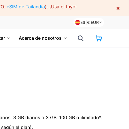
TO.
eSIM de Tailandia
).
¡Usa el tuyo!
×
ES
|
€
EUR
ar
Acerca de nosotros
rios, 3 GB diarios o 3 GB, 100 GB o ilimitado*.
 según el plan).