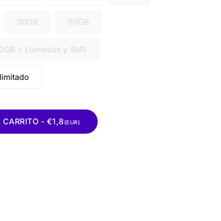
30GB
50GB
0GB + Llamadas y SMS
Ilimitado
CARRITO - €1,8
(EUR)