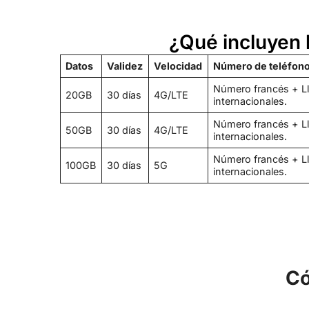
¿Qué incluyen 
Datos
Validez
Velocidad
Número de teléfono
Número francés + Ll
20GB
30 días
4G/LTE
internacionales.
Número francés + Ll
50GB
30 días
4G/LTE
internacionales.
Número francés + Ll
100GB
30 días
5G
internacionales.
Có