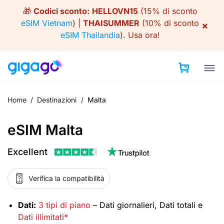
Skip
🎁
Codici sconto:
HELLOVN15
(15% di sconto
to
eSIM Vietnam
) |
THAISUMMER
(10% di sconto
×
content
eSIM Thailandia
).
Usa ora!
Home
/
Destinazioni
/
Malta
eSIM Malta
Excellent
Verifica la compatibilità
Dati:
3 tipi di piano
– Dati giornalieri, Dati totali e
Dati illimitati*