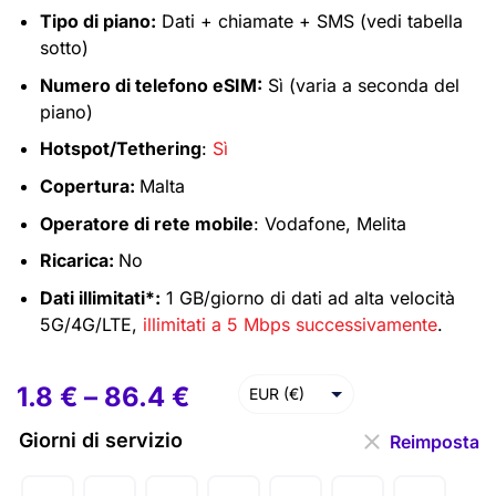
Tipo di piano:
Dati + chiamate + SMS (vedi tabella
sotto)
Numero di telefono eSIM:
Sì (varia a seconda del
piano)
Hotspot/Tethering
:
Sì
Copertura:
Malta
Operatore di rete mobile
: Vodafone, Melita
Ricarica:
No
Dati illimitati*:
1 GB/giorno di dati ad alta velocità
5G/4G/LTE,
illimitati a 5 Mbps successivamente
.
1.8
€
–
86.4
€
EUR (€)
USD ($)
Giorni di servizio
Reimposta
GBP (£)