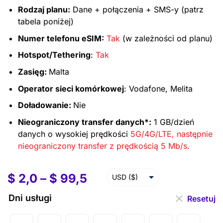
Rodzaj planu:
Dane + połączenia + SMS-y (patrz
tabela poniżej)
Numer telefonu eSIM:
Tak
(w zależności od planu)
Hotspot/Tethering
:
Tak
Zasięg:
Malta
Operator sieci komórkowej
: Vodafone, Melita
Doładowanie:
Nie
Nieograniczony transfer danych*:
1 GB/dzień
danych o wysokiej prędkości
5G/4G/LTE, następnie
nieograniczony transfer z prędkością 5 Mb/s.
$
2,0
–
$
99,5
USD ($)
EUR (€)
Dni usługi
Resetuj
GBP (£)