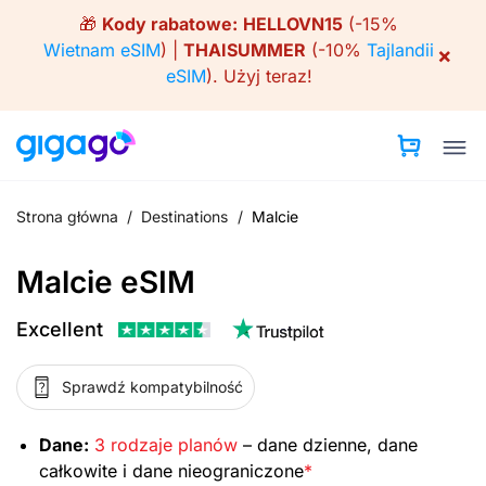
Skip
🎁
Kody rabatowe:
HELLOVN15
(-15%
to
Wietnam eSIM
) |
THAISUMMER
(-10%
Tajlandii
×
content
eSIM
).
Użyj teraz!
Strona główna
/
Destinations
/
Malcie
Malcie eSIM
Excellent
Sprawdź kompatybilność
Dane:
3 rodzaje planów
– dane dzienne, dane
całkowite i dane nieograniczone
*