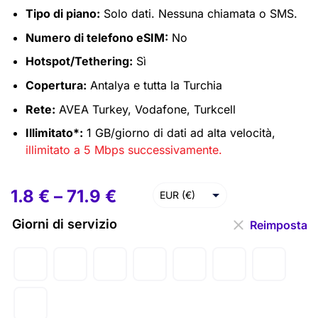
Tipo di piano:
Solo dati. Nessuna chiamata o SMS.
Numero di telefono eSIM:
No
Hotspot/Tethering:
Sì
Copertura:
Antalya e tutta la Turchia
Rete:
AVEA Turkey, Vodafone, Turkcell
Illimitato*:
1 GB/giorno di dati ad alta velocità,
illimitato a 5 Mbps successivamente.
1.8
€
–
71.9
€
EUR (€)
USD ($)
Giorni di servizio
Reimposta
GBP (£)
AUD ($)
CAD ($)