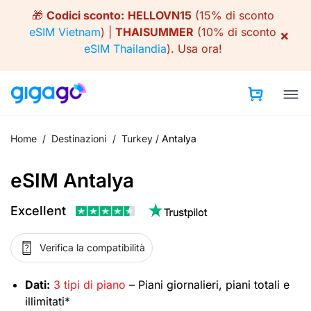
Skip
🎁
Codici sconto:
HELLOVN15
(15% di sconto
to
eSIM Vietnam
) |
THAISUMMER
(10% di sconto
×
content
eSIM Thailandia
).
Usa ora!
Home
/
Destinazioni
/
Turkey
/
Antalya
eSIM Antalya
Excellent
Verifica la compatibilità
Dati:
3 tipi di piano
– Piani giornalieri, piani totali e
illimitati*