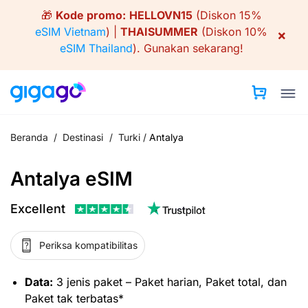
Skip
🎁
Kode promo:
HELLOVN15
(Diskon 15%
to
eSIM Vietnam
) |
THAISUMMER
(Diskon 10%
×
content
eSIM Thailand
).
Gunakan sekarang!
Beranda
/
Destinasi
/
Turki
/
Antalya
Antalya eSIM
Excellent
Periksa kompatibilitas
Data:
3 jenis paket – Paket harian, Paket total, dan
Paket tak terbatas*