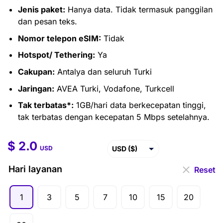
Jenis paket:
Hanya data. Tidak termasuk panggilan
dan pesan teks.
Nomor telepon eSIM:
Tidak
Hotspot/ Tethering:
Ya
Cakupan:
Antalya dan seluruh Turki
Jaringan:
AVEA Turki, Vodafone, Turkcell
Tak terbatas*:
1GB/hari data berkecepatan tinggi,
tak terbatas dengan kecepatan 5 Mbps setelahnya.
$
2.0
$
2.0
–
$
83.0
USD ($)
USD
EUR (€)
Hari layanan
Reset
GBP (£)
1
3
5
7
10
15
20
AUD ($)
CAD ($)