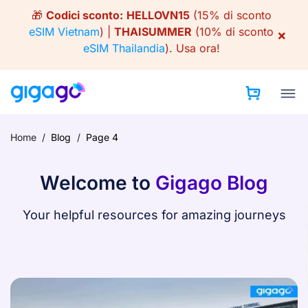
Skip
🎁
Codici sconto:
HELLOVN15
(15% di sconto
to
eSIM Vietnam
) |
THAISUMMER
(10% di sconto
×
content
eSIM Thailandia
).
Usa ora!
Home
/
Blog
/
Page 4
Welcome to
Gigago Blog
Your helpful resources for amazing journeys