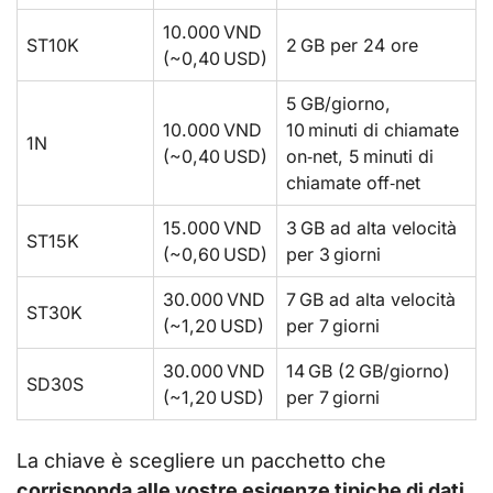
10.000 VND
ST10K
2 GB per 24 ore
(~0,40 USD)
5 GB/giorno,
10.000 VND
10 minuti di chiamate
1N
(~0,40 USD)
on‑net, 5 minuti di
chiamate off‑net
15.000 VND
3 GB ad alta velocità
ST15K
(~0,60 USD)
per 3 giorni
30.000 VND
7 GB ad alta velocità
ST30K
(~1,20 USD)
per 7 giorni
30.000 VND
14 GB (2 GB/giorno)
SD30S
(~1,20 USD)
per 7 giorni
La chiave è scegliere un pacchetto che
corrisponda alle vostre esigenze tipiche di dati