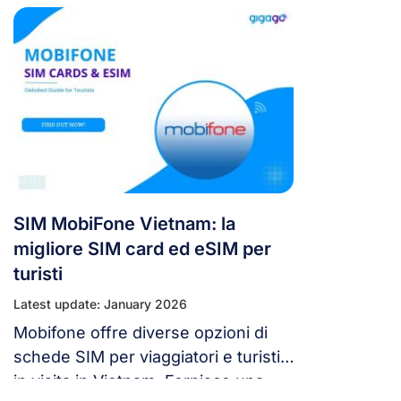
anche stressante per i viaggiatori. È
fondamentale orientarsi in un nuovo
Paese e con una nuova lingua,
assicurandosi di avere un servizio
telefonico funzionante. Acquistare
una scheda SIM locale vietnamita
dovrebbe essere in cima alla lista
delle cose da fare dopo aver […]
SIM MobiFone Vietnam: la
migliore SIM card ed eSIM per
turisti
Latest update: January 2026
Mobifone offre diverse opzioni di
schede SIM per viaggiatori e turisti
in visita in Vietnam. Fornisce una