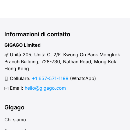
velocità elevate e ai piani tariffari
convenienti, le schede SIM
Vinaphone sono un’ottima opzione
per i viaggiatori in visita in Vietnam.
Questa guida completa fornisce
Informazioni di contatto
informazioni essenziali su come
GIGAGO Limited
ottenere e utilizzare una scheda
Unità 205, Unità C, 2/F, Kwong On Bank Mongkok
SIM o eSIM Vinaphone durante […]
Branch Building, 728-730, Nathan Road, Mong Kok,
Hong Kong
Cellulare:
+1 657-571-1199
(WhatsApp)
Email:
hello@gigago.com
Gigago
Chi siamo