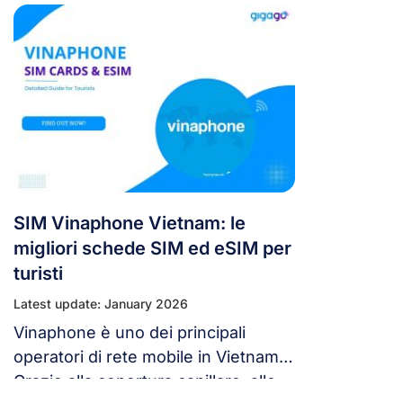
forte copertura 4G/LTE a livello
nazionale, velocità elevate e offre
molte opzioni di connettività per i
viaggiatori in Vietnam, tra cui
schede SIM, eSIM e servizi di
roaming. In questa guida forniremo
informazioni chiave su MobiFone in
Vietnam, […]
SIM Vinaphone Vietnam: le
migliori schede SIM ed eSIM per
turisti
Latest update: January 2026
Vinaphone è uno dei principali
operatori di rete mobile in Vietnam.
Grazie alla copertura capillare, alle