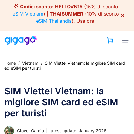
Skip
🎁
Codici sconto:
HELLOVN15
(15% di sconto
to
eSIM Vietnam
) |
THAISUMMER
(10% di sconto
×
content
eSIM Thailandia
).
Usa ora!
Home
/
Vietnam
/
SIM Viettel Vietnam: la migliore SIM card
ed eSIM per turisti
SIM Viettel Vietnam: la
migliore SIM card ed eSIM
per turisti
Clover Garcia
|
Latest update: January 2026