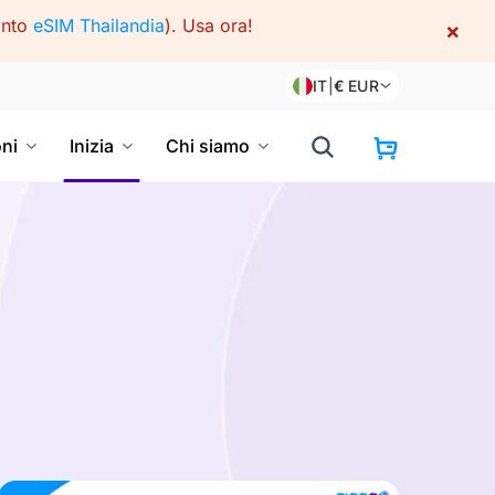
onto
eSIM Thailandia
).
Usa ora!
×
IT
|
€
EUR
oni
Inizia
Chi siamo