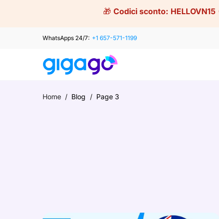
Skip
🎁
Codici sconto:
HELLOVN15
to
content
WhatsApps 24/7:
+1 657-571-1199
Home
/
Blog
/
Page 3